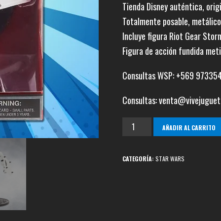
Tienda Disney auténtica, orig
Totalmente posable, metálico
Incluye figura Riot Gear Stor
Figura de acción fundida met
Consultas WSP: +569 97335
Consultas: venta@vivejuguet
Stormtrooper
AÑADIR AL CARRITO
Die
Cast
CATEGORÍA:
STAR WARS
Elite
Series
cantidad