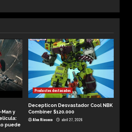
Productos destacados
Decepticon Desvastador Cool NBK
-Man y
Combiner $120.000
elícula:
Alex Rioseco
abril 27, 2026
lo puede