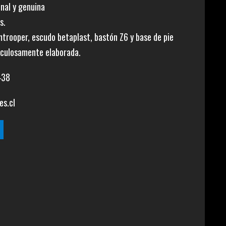
inal y genuina
s.
mtrooper, escudo betaplast, bastón Z6 y base de pie
iculosamente elaborada.
438
es.cl