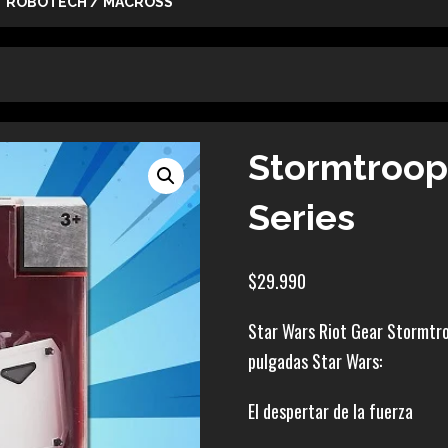
ROBOTECH / MACROSS
Stormtroope
Series
$
29.990
Star Wars Riot Gear Stormtroo
pulgadas Star Wars:
El despertar de la fuerza