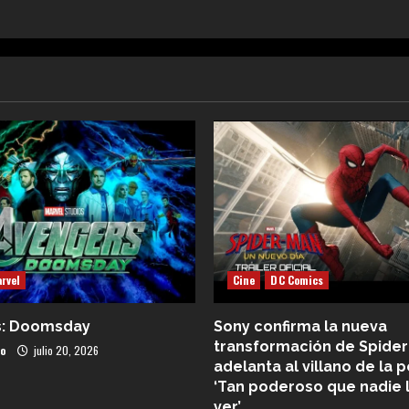
rvel
Cine
DC Comics
s: Doomsday
Sony confirma la nueva
transformación de Spider
co
julio 20, 2026
adelanta al villano de la p
‘Tan poderoso que nadie 
ver’