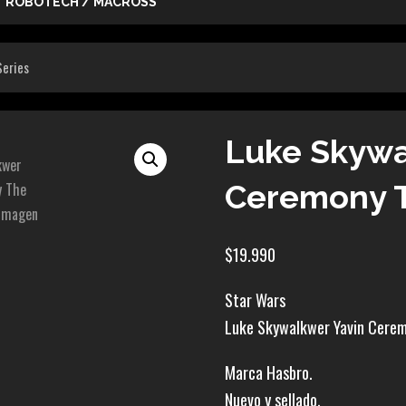
ROBOTECH / MACROSS
Series
Luke Skywa
Ceremony T
$
19.990
Star Wars
Luke Skywalkwer Yavin Cerem
Marca Hasbro.
Nuevo y sellado.