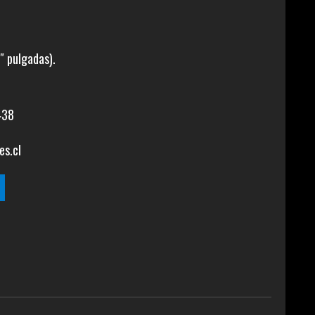
″ pulgadas).
438
es.cl