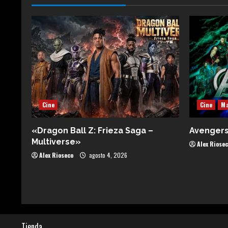
Cine
Cine
Ma
«Dragon Ball Z: Frieza Saga –
Avenger
Multiverse»
Alex Riose
Alex Rioseco
agosto 4, 2026
Tienda