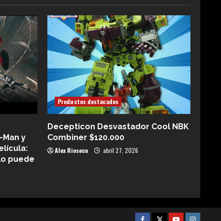
Productos destacados
Decepticon Desvastador Cool NBK
-Man y
Combiner $120.000
elícula:
Alex Rioseco
abril 27, 2026
lo puede
Facebook
Twitter
Youtube
Instagra