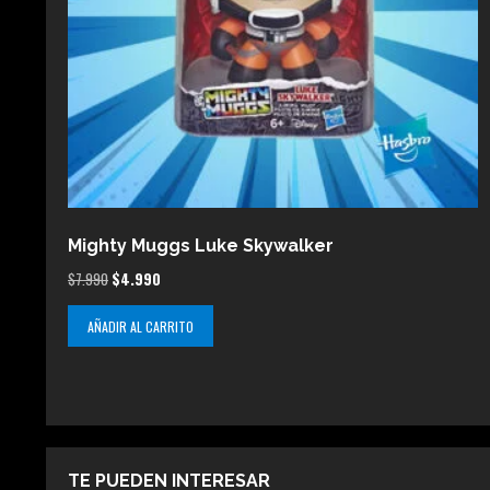
Mighty Muggs Luke Skywalker
El
El
$
7.990
$
4.990
precio
precio
AÑADIR AL CARRITO
original
actual
era:
es:
$7.990.
$4.990.
TE PUEDEN INTERESAR