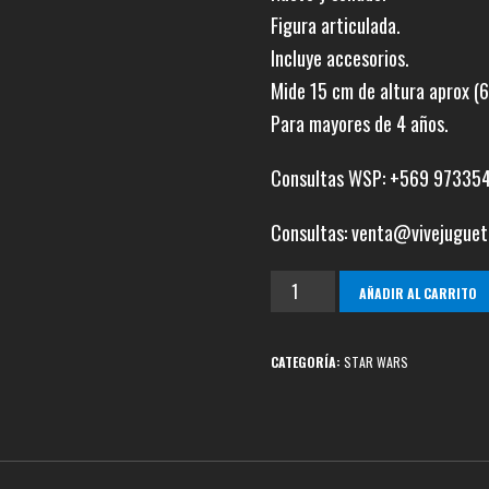
Figura articulada.
Incluye accesorios.
Mide 15 cm de altura aprox (6
Para mayores de 4 años.
Consultas WSP: +569 97335
Consultas: venta@vivejuguet
Luke
AÑADIR AL CARRITO
Skywalkwer
Yavin
CATEGORÍA:
STAR WARS
Ceremony
The
Black
Series