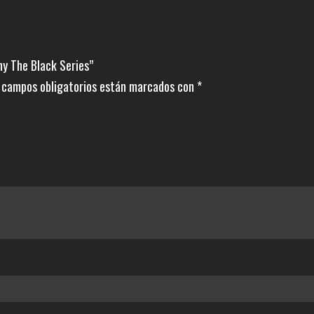
cantidad
y The Black Series”
 campos obligatorios están marcados con
*