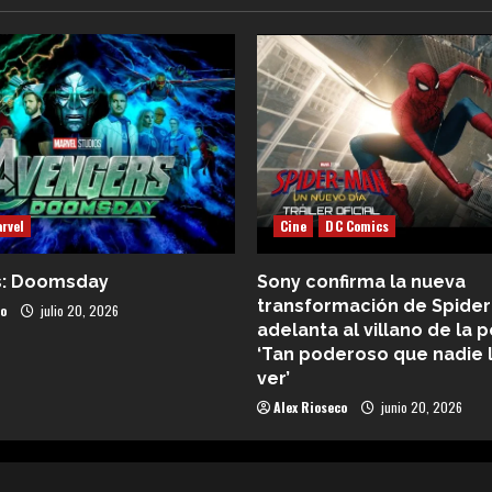
rvel
Cine
DC Comics
s: Doomsday
Sony confirma la nueva
transformación de Spider
co
julio 20, 2026
adelanta al villano de la p
‘Tan poderoso que nadie 
ver’
Alex Rioseco
junio 20, 2026