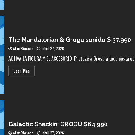
Decepticon
Desvastador
Cool
NBK
Combiner
$120.000
The Mandalorian & Grogu sonido $ 37.990
Alex Rioseco
abril 27, 2026
ACTIVA LA FIGURA Y EL ACCESORIO: Protege a Grogu a toda costa colo
Leer
Leer Más
más
acerca
de
The
Mandalorian
&
Grogu
sonido
$
37.990
Galactic Snackin’ GROGU $64.990
Alex Rioseco
abril 27, 2026