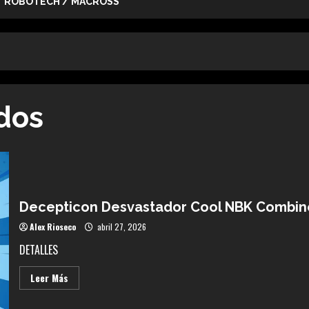
ROBOTECH / MACROSS
dos
Decepticon Desvastador Cool NBK Combin
Alex Rioseco
abril 27, 2026
DETALLES
Leer
Leer Más
más
acerca
de