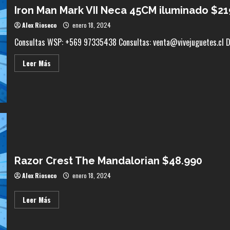
Tonka
Iron Man Mark VII Neca 45CM iluminado $21
$210.000
Alex Rioseco
enero 18, 2024
Consultas WSP: +569 97335438 Consultas: venta@vivejuguetes.cl 
Leer
Leer Más
más
acerca
de
Iron
Man
Mark
VII
Neca
45CM
iluminado
$219.000
Razor Crest The Mandalorian $48.990
Alex Rioseco
enero 18, 2024
Leer
Leer Más
más
acerca
de
Razor