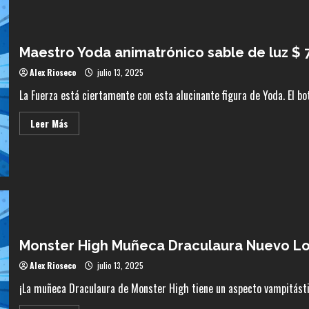
Mandalorian
$165.990
Maestro Yoda animatrónico sable de luz $ 
Alex Rioseco
julio 13, 2025
La Fuerza está ciertamente con esta alucinante figura de Yoda. El bo
Leer
Leer Más
más
acerca
de
Maestro
Yoda
animatrónico
sable
de
luz
$
79.990
Monster High Muñeca Draculaura Nuevo Lo
Alex Rioseco
julio 13, 2025
¡La muñeca Draculaura de Monster High tiene un aspecto vampitástico