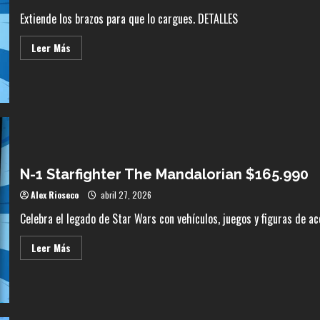
Extiende los brazos para que lo cargues. DETALLES
Leer
Leer Más
más
acerca
de
Galactic
Snackin’
GROGU
$64.990
N-1 Starfighter The Mandalorian $165.990
Alex Rioseco
abril 27, 2026
Celebra el legado de Star Wars con vehículos, juegos y figuras de ac
Leer
Leer Más
más
acerca
de
N-
1
Starfighter
The