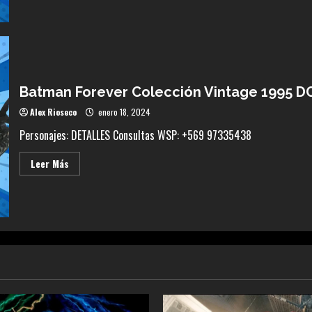
Crest
The
Mandalorian
$48.990
Batman Forever Colección Vintage 1995 DC
Alex Rioseco
enero 18, 2024
Personajes: DETALLES Consultas WSP: +569 97335438
Leer
Leer Más
más
acerca
de
Batman
Forever
Colección
Vintage
1995
DC
Comics
By
Tonka.
$210.000