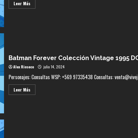
Leer
Leer Más
más
acerca
de
Monster
High
Muñeca
Draculaura
Nuevo
Look
$44.990.-
Batman Forever Colección Vintage 1995 D
Alex Rioseco
julio 14, 2024
Personajes: Consultas WSP: +569 97335438 Consultas: venta@vivej
Leer
Leer Más
más
acerca
de
Batman
Forever
Colección
Vintage
1995
DC
Comics
By