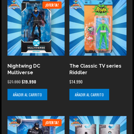
¡OFERTA!
Nightwing DC
The Classic TV series
Multiverse
Riddler
El
El
$
21.990
$
19.990
$
14.990
precio
precio
AÑADIR AL CARRITO
AÑADIR AL CARRITO
original
actual
era:
es:
$21.990.
$19.990.
¡OFERTA!