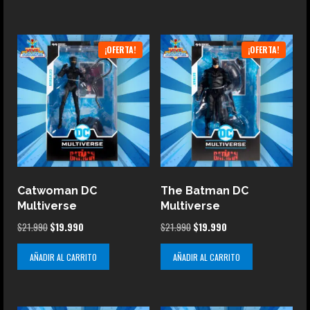
era:
es:
$21.990.
$19.990.
¡OFERTA!
¡OFERTA!
Catwoman DC
The Batman DC
Multiverse
Multiverse
El
El
El
El
$
21.990
$
19.990
$
21.990
$
19.990
precio
precio
precio
precio
AÑADIR AL CARRITO
AÑADIR AL CARRITO
original
actual
original
actual
era:
es:
era:
es:
$21.990.
$19.990.
$21.990.
$19.990.