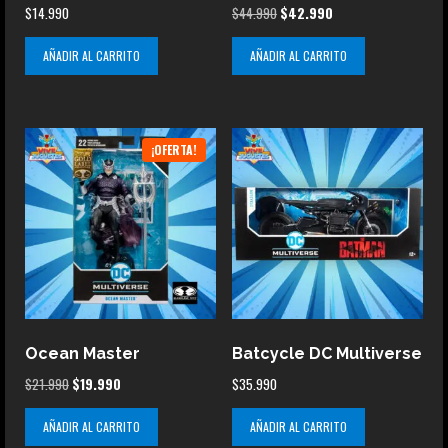
El
El
$
14.990
$
44.990
$
42.990
precio
precio
AÑADIR AL CARRITO
AÑADIR AL CARRITO
original
actual
era:
es:
$44.990.
$42.990.
¡OFERTA!
Ocean Master
Batcycle DC Multiverse
El
El
$
21.990
$
19.990
$
35.990
precio
precio
AÑADIR AL CARRITO
AÑADIR AL CARRITO
original
actual