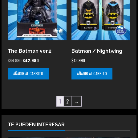
The Batman ver.2
Batman / Nightwing
El
El
$
44.990
$
42.990
$
13.990
precio
precio
AÑADIR AL CARRITO
AÑADIR AL CARRITO
original
actual
era:
es:
$44.990.
$42.990.
1
2
→
TE PUEDEN INTERESAR