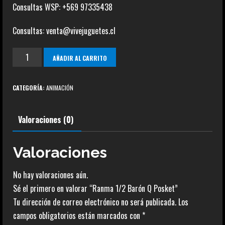
Consultas WSP: +569 97335438
Consultas: venta@vivejuguetes.cl
Ranma
AÑADIR AL CARRITO
1/2
Barón
CATEGORÍA:
ANIMACIÓN
Q
Posket
Valoraciones (0)
cantidad
Valoraciones
No hay valoraciones aún.
Sé el primero en valorar “Ranma 1/2 Barón Q Posket”
Tu dirección de correo electrónico no será publicada.
Los
campos obligatorios están marcados con
*