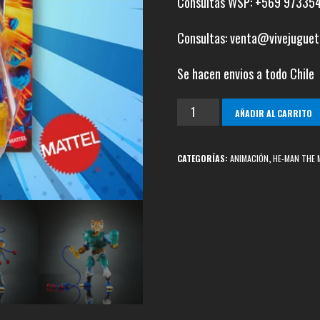
Consultas WSP: +569 97335
Consultas: venta@vivejuguet
Se hacen envios a todo Chile
Tigro
AÑADIR AL CARRITO
MOTU
/
CATEGORÍAS:
ANIMACIÓN
,
HE-MAN THE 
Thundercats
cantidad