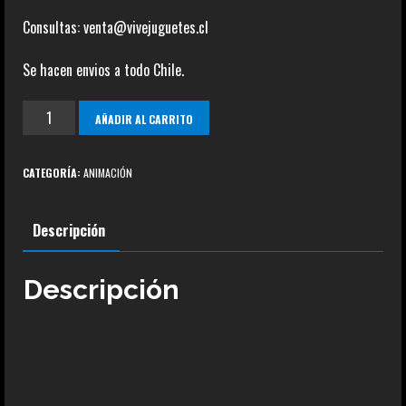
Consultas: venta@vivejuguetes.cl
Se hacen envios a todo Chile.
Astro
AÑADIR AL CARRITO
Boy
armable.
CATEGORÍA:
ANIMACIÓN
cantidad
Descripción
Descripción