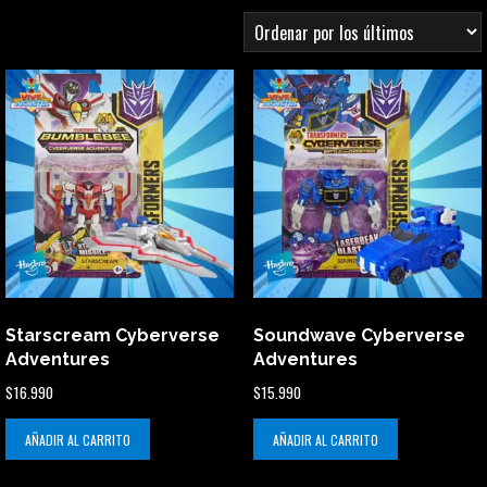
por
los
últimos
Starscream Cyberverse
Soundwave Cyberverse
Adventures
Adventures
$
16.990
$
15.990
AÑADIR AL CARRITO
AÑADIR AL CARRITO