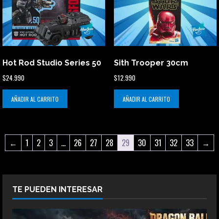
Hot Rod Studio Series 50
Sith Trooper 30cm
$
24.990
$
12.990
AÑADIR AL CARRITO
AÑADIR AL CARRITO
←
1
2
3
…
26
27
28
29
30
31
32
33
→
TE PUEDEN INTERESAR