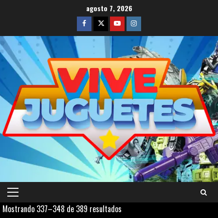
Saltar
agosto 7, 2026
al
Facebook
Twitter
Youtube
Instagram
contenido
Menú
Ordenado
Mostrando 337–348 de 389 resultados
principal