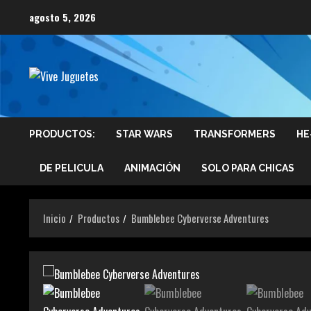
Saltar
agosto 5, 2026
al
contenido
PRODUCTOS:
STAR WARS
TRANSFORMERS
HE
DE PELICULA
ANIMACIÓN
SOLO PARA CHICAS
Inicio
Productos
Bumblebee Cyberverse Adventures