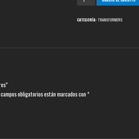
Cyberverse
Adventures
CATEGORÍA:
TRANSFORMERS
cantidad
res”
 campos obligatorios están marcados con
*