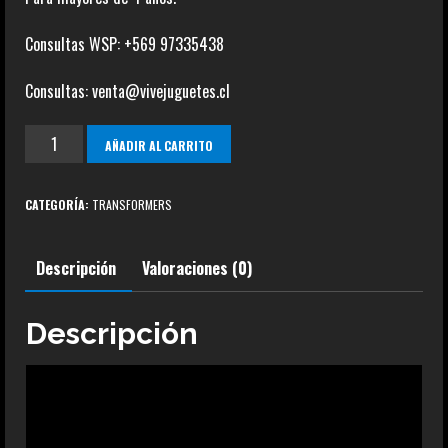
Consultas WSP: +569 97335438
Consultas: venta@vivejuguetes.cl
Hot
AÑADIR AL CARRITO
Rod
Studio
CATEGORÍA:
TRANSFORMERS
Series
50
Descripción
Valoraciones (0)
cantidad
Descripción