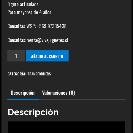
Figura articulada.
Para mayores de 4 años.
Consultas WSP: +569 97335438
Consultas: venta@vivejuguetes.cl
Grapple
AÑADIR AL CARRITO
War
for
CATEGORÍA:
TRANSFORMERS
Cybertron
cantidad
Descripción
Valoraciones (0)
Descripción