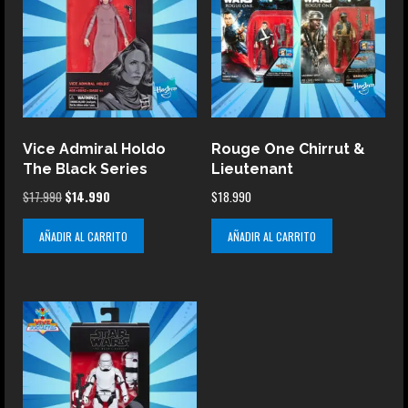
Vice Admiral Holdo
Rouge One Chirrut &
The Black Series
Lieutenant
El
El
$
17.990
$
14.990
$
18.990
precio
precio
AÑADIR AL CARRITO
AÑADIR AL CARRITO
original
actual
era:
es:
$17.990.
$14.990.