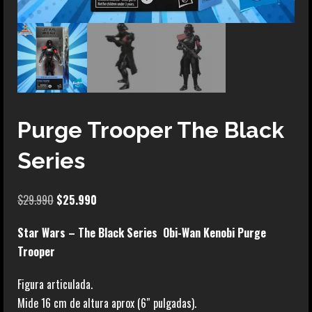
Purge Trooper The Black
Series
El
El
$
29.990
$
25.990
precio
precio
Star Wars – The Black Series Obi-Wan Kenobi Purge
original
actual
Trooper
era:
es:
$29.990.
$25.990.
Figura articulada.
Mide 16 cm de altura aprox (6″ pulgadas).