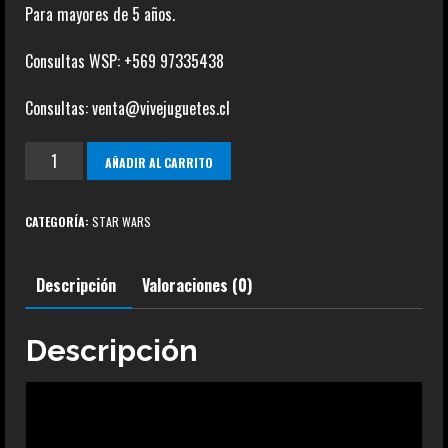
Para mayores de 5 años.
Consultas WSP: +569 97335438
Consultas: venta@vivejuguetes.cl
Purge
AÑADIR AL CARRITO
Trooper
The
CATEGORÍA:
STAR WARS
Black
Series
Descripción
Valoraciones (0)
cantidad
Descripción