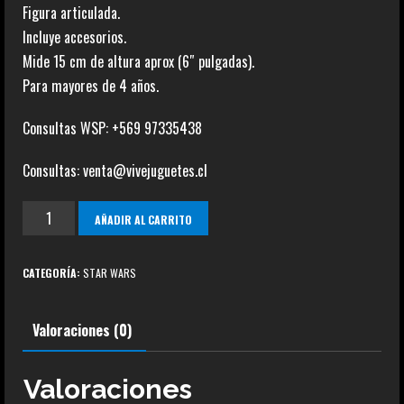
Figura articulada.
Incluye accesorios.
Mide 15 cm de altura aprox (6″ pulgadas).
Para mayores de 4 años.
Consultas WSP: +569 97335438
Consultas: venta@vivejuguetes.cl
Finn
AÑADIR AL CARRITO
(Jakku)
The
CATEGORÍA:
STAR WARS
Black
Series
Valoraciones (0)
cantidad
Valoraciones