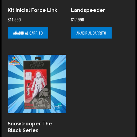
Kit Inicial Force Link
Landspeeder
$
11.990
$
17.990
AÑADIR AL CARRITO
AÑADIR AL CARRITO
Snowtrooper The
Black Series