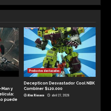
Productos destacados
Decepticon Desvastador Cool NBK
-Man y
Combiner $120.000
elícula:
Alex Rioseco
abril 27, 2026
lo puede