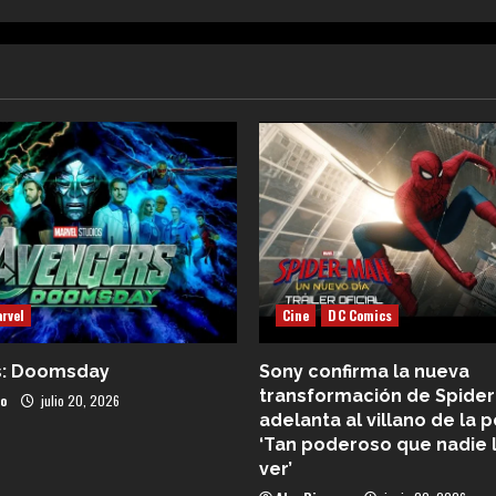
rvel
Cine
DC Comics
s: Doomsday
Sony confirma la nueva
transformación de Spider
co
julio 20, 2026
adelanta al villano de la p
‘Tan poderoso que nadie 
ver’