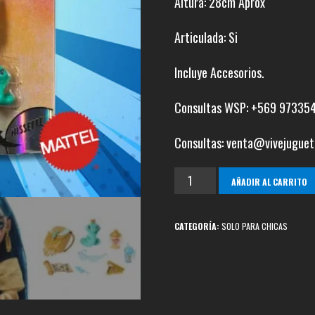
Altura: 28cm Aprox
Articulada: Si
Incluye Accesorios.
Consultas WSP: +569 97335
Consultas: venta@vivejuguet
Monster
AÑADIR AL CARRITO
High
Cleo
CATEGORÍA:
SOLO PARA CHICAS
De
Nile
G3
cantidad