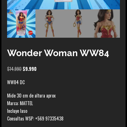
Wonder Woman WW84
El
El
$
14.990
$
9.990
precio
precio
WW84 DC
original
actual
era:
es:
Mide 30 cm de altura aprox
$14.990.
$9.990.
Marca: MATTEL
Incluye laso
Consultas WSP: +569 97335438