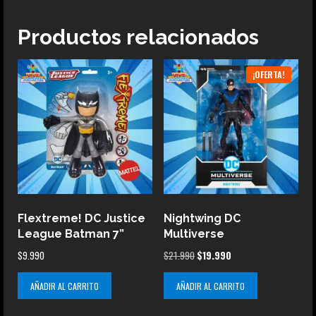
Productos relacionados
¡OFERTA!
Flextreme! DC Justice
Nightwing DC
League Batman 7”
Multiverse
El
El
$
9.990
$
21.990
$
19.990
precio
precio
AÑADIR AL CARRITO
AÑADIR AL CARRITO
original
actual
era:
es: