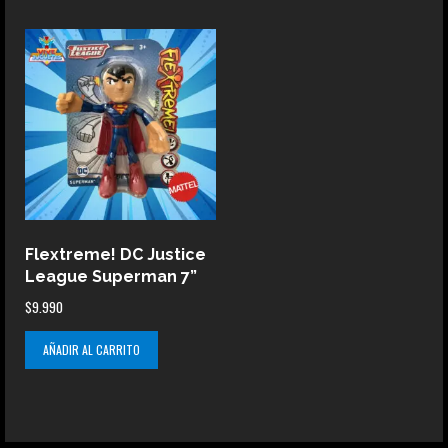
$21.990.
$19.990.
Flextreme! DC Justice
League Superman 7”
$
9.990
AÑADIR AL CARRITO