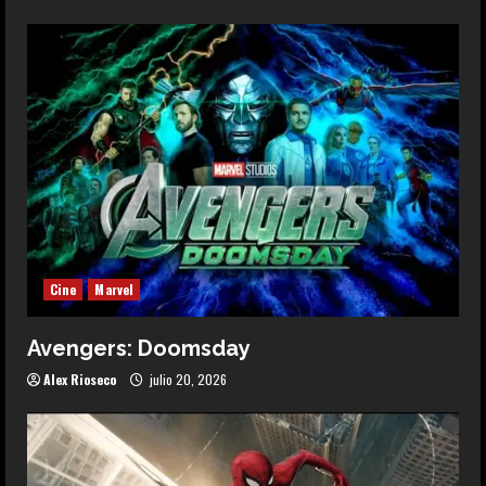
Cine
Marvel
Avengers: Doomsday
Alex Rioseco
julio 20, 2026