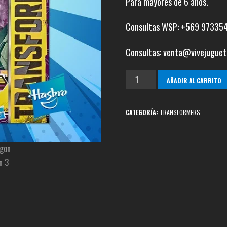
Para mayores de 6 años.
Consultas WSP: +569 97335
Consultas: venta@vivejuguet
Iaconus
AÑADIR AL CARRITO
Energon
Armor
CATEGORÍA:
TRANSFORMERS
cantidad