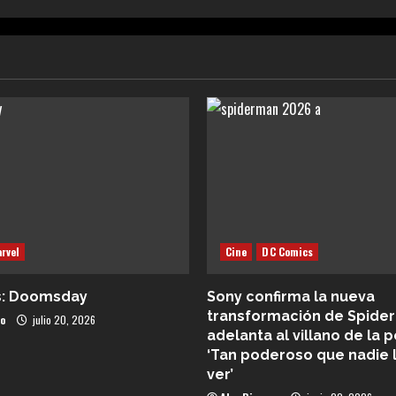
rvel
Cine
DC Comics
s: Doomsday
Sony confirma la nueva
transformación de Spider
co
julio 20, 2026
adelanta al villano de la p
‘Tan poderoso que nadie 
ver’