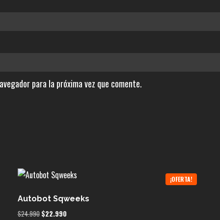
navegador para la próxima vez que comente.
¡OFERTA!
Autobot Sqweeks
El
El
$
24.990
$
22.990