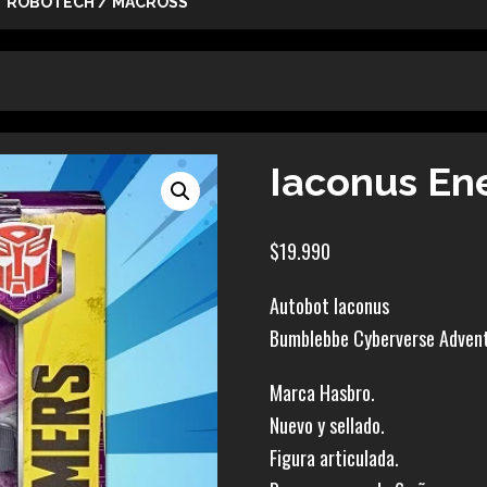
ROBOTECH / MACROSS
Iaconus En
$
19.990
Autobot Iaconus
Bumblebbe Cyberverse Adven
Marca Hasbro.
Nuevo y sellado.
Figura articulada.