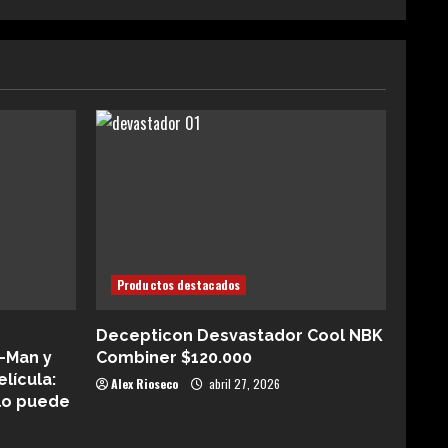
Productos destacados
Decepticon Desvastador Cool NBK
-Man y
Combiner $120.000
elícula:
Alex Rioseco
abril 27, 2026
lo puede