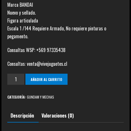
Marca BANDAI
Nuevo y sellado.
Figura articulada
Escala 1 /144 Requiere Armado, No requiere pinturas o
pegamento.
Consultas WSP: +569 97335438
Consultas: venta@vivejuguetes.cl
Gundam
AÑADIR AL CARRITO
Ez
-
CATEGORÍA:
GUNDAM Y MECHAS
SR
cantidad
Descripción
Valoraciones (0)