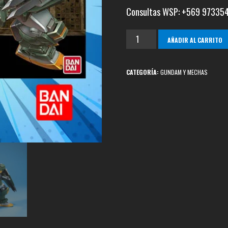
Consultas WSP: +569 97335
RGM-
AÑADIR AL CARRITO
79FP
GN
CATEGORÍA:
GUNDAM Y MECHAS
Striker
cantidad