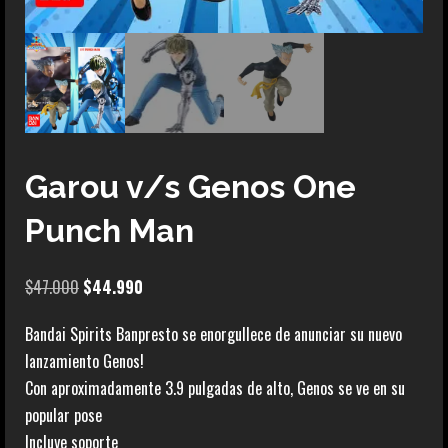
Garou v/s Genos One
Punch Man
El
El
$
47.000
$
44.990
precio
precio
Bandai Spirits Banpresto se enorgullece de anunciar su nuevo
original
actual
lanzamiento Genos!
era:
es:
Con aproximadamente 3.9 pulgadas de alto, Genos se ve en su
$47.000.
$44.990.
popular pose
Incluye soporte