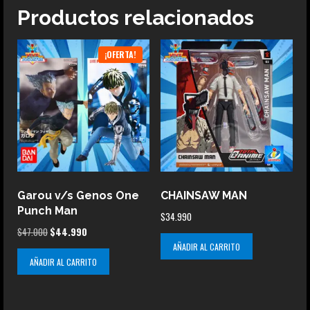
Productos relacionados
¡OFERTA!
Garou v/s Genos One
CHAINSAW MAN
Punch Man
$
34.990
El
El
$
47.000
$
44.990
precio
precio
AÑADIR AL CARRITO
AÑADIR AL CARRITO
original
actual
era:
es:
$47.000.
$44.990.