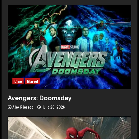
Cine
Marvel
Avengers: Doomsday
Alex Rioseco
julio 20, 2026