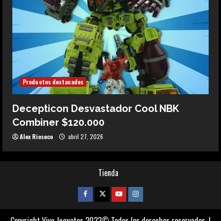
Productos destacados
Decepticon Desvastador Cool NBK
Combiner $120.000
Alex Rioseco
abril 27, 2026
Tienda
Facebook
Twitter
Youtube
Instagram
Copyright Vive Juguetes 2023© Todos los derechos reservados.
|