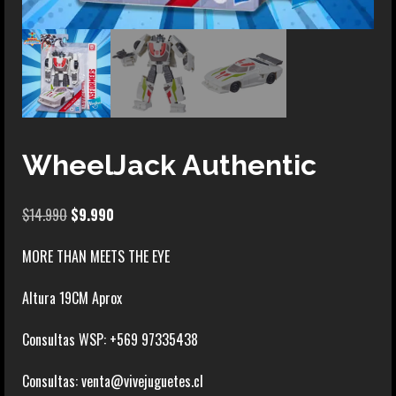
WheelJack Authentic
El
El
$
14.990
$
9.990
precio
precio
MORE THAN MEETS THE EYE
original
actual
era:
es:
Altura 19CM Aprox
$14.990.
$9.990.
Consultas WSP: +569 97335438
Consultas: venta@vivejuguetes.cl