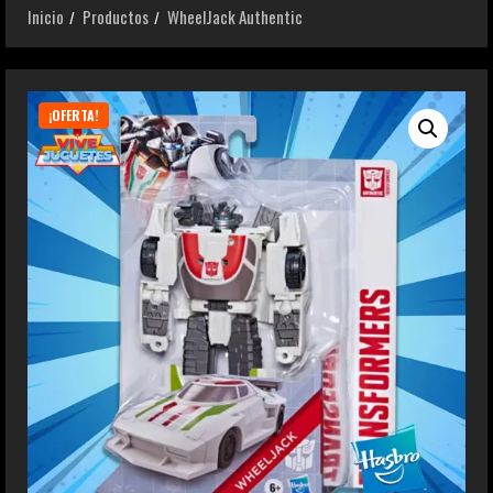
Inicio
Productos
WheelJack Authentic
¡OFERTA!