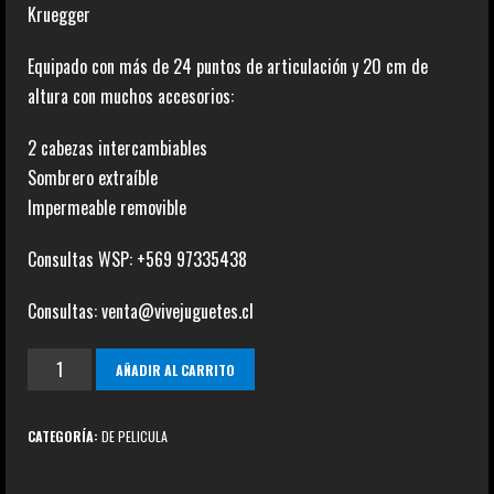
Kruegger
Equipado con más de 24 puntos de articulación y 20 cm de
altura con muchos accesorios:
2 cabezas intercambiables
Sombrero extraíble
Impermeable removible
Consultas WSP: +569 97335438
Consultas: venta@vivejuguetes.cl
Wes
AÑADIR AL CARRITO
Craven
´s
CATEGORÍA:
DE PELICULA
New
Nigtmare