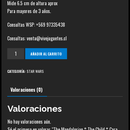
Mide 6.5 cm de altura aprox
Para mayores de 3 años.
Consultas WSP: +569 97335438
Consultas: venta@vivejuguetes.cl
The
AÑADIR AL CARRITO
Mandalorian
°
CATEGORÍA:
STAR WARS
The
Child
Valoraciones (0)
°
Cara
Dune
Valoraciones
°
No hay valoraciones aún.
1G-
Sé el primero en valorar “The Mandalorian ° The Child ° Cara
11