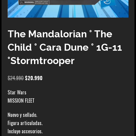
The Mandalorian ° The
Child ° Cara Dune ° 1G-11
°Stormtrooper
El
El
$
24.990
$
20.990
precio
precio
Star Wars
original
actual
MISSION FLEET
era:
es:
$24.990.
$20.990.
Nuevo y sellado.
Figura articuladas.
Incluye accesorios.