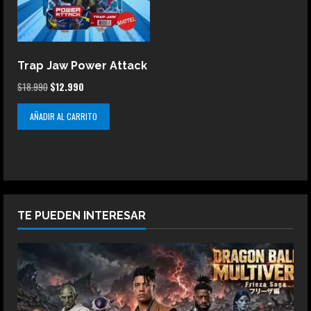
Trap Jaw Power Attack
El
El
$
18.990
$
12.990
precio
precio
AÑADIR AL CARRITO
original
actual
era:
es:
$18.990.
$12.990.
TE PUEDEN INTERESAR