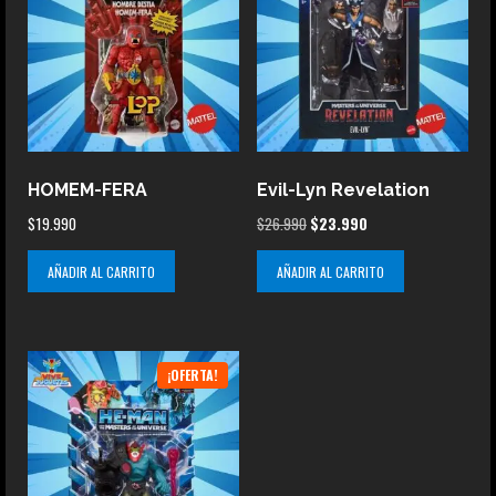
HOMEM-FERA
Evil-Lyn Revelation
El
El
$
19.990
$
26.990
$
23.990
precio
precio
AÑADIR AL CARRITO
AÑADIR AL CARRITO
original
actual
era:
es:
$26.990.
$23.990.
¡OFERTA!