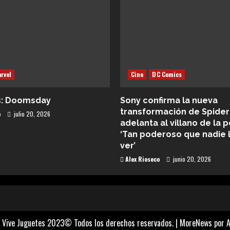
rvel
Cine
DC Comics
s: Doomsday
Sony confirma la nueva
transformación de Spider
o
julio 20, 2026
adelanta al villano de la p
‘Tan poderoso que nadie 
ver’
Alex Rioseco
junio 20, 2026
 Vive Juguetes 2023© Todos los derechos reservados.
|
MoreNews
por A