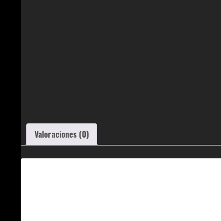
Valoraciones (0)
Valoraciones
No hay valoraciones aún.
Sé el primero en valorar “SNOUT SPOUT”