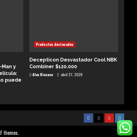
Productos destacados
Decepticon Desvastador Cool NBK
-Man y
Combiner $120.000
elícula:
Alex Rioseco
abril 27, 2026
lo puede
Facebook
Twitter
Youtube
Instagr
F themes.