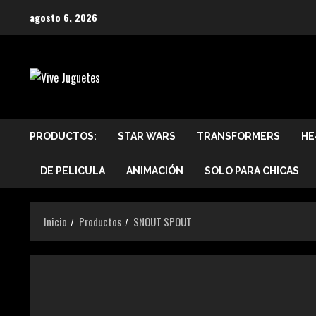
Saltar
agosto 6, 2026
al
contenido
PRODUCTOS:
STAR WARS
TRANSFORMERS
HE
DE PELICULA
ANIMACIÓN
SOLO PARA CHICAS
Inicio
Productos
SNOUT SPOUT