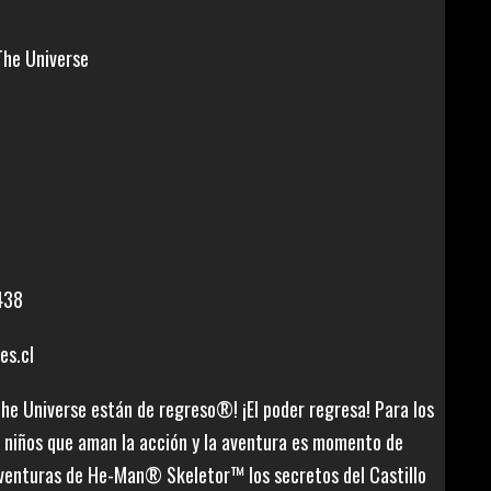
The Universe
o
438
es.cl
he Universe están de regreso®! ¡El poder regresa! Para los
e niños que aman la acción y la aventura es momento de
venturas de He-Man® Skeletor™ los secretos del Castillo