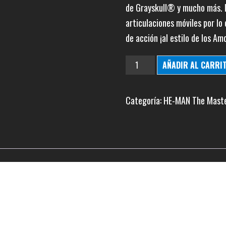
de Grayskull® y mucho más. L
articulaciones móviles por lo
de acción ¡al estilo de los Am
SNOUT
AÑADIR AL CARRI
SPOUT
cantidad
Categoría:
HE-MAN The Maste