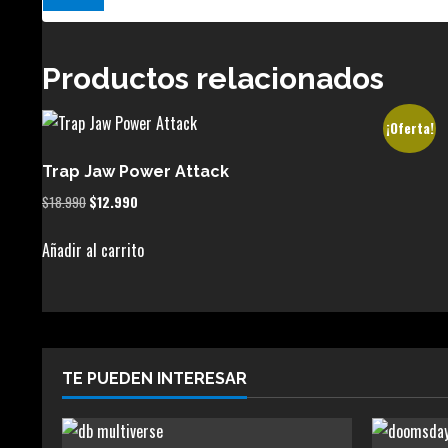
Productos relacionados
¡Oferta!
Trap Jaw Power Attack
El
El
$
18.990
$
12.990
precio
precio
original
actual
Añadir al carrito
era:
es:
$18.990.
$12.990.
TE PUEDEN INTERESAR