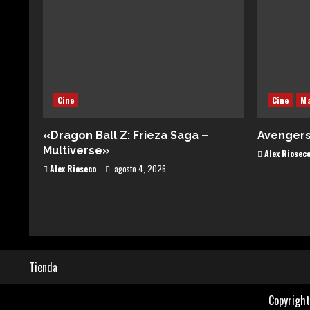
Cine
Cine
Ma
«Dragon Ball Z: Frieza Saga –
Avenger
Multiverse»
Alex Riosec
Alex Rioseco
agosto 4, 2026
Tienda
Copyright