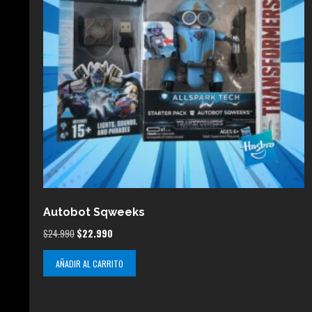
Autobot Sqweeks
El
El
$
24.990
$
22.990
precio
precio
AÑADIR AL CARRITO
original
actual
era:
es:
$24.990.
$22.990.