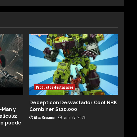
Productos destacados
Decepticon Desvastador Cool NBK
-Man y
Combiner $120.000
elícula:
Alex Rioseco
abril 27, 2026
lo puede