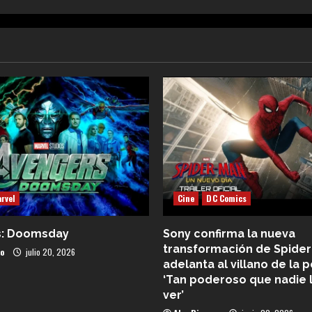
rvel
Cine
DC Comics
s: Doomsday
Sony confirma la nueva
transformación de Spider
co
julio 20, 2026
adelanta al villano de la p
‘Tan poderoso que nadie 
ver’