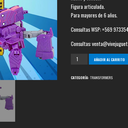
Figura articulada.
Para mayores de 6 años.
Consultas WSP: +569 97335
Consultas: venta@vivejuguet
Shockwave
AÑADIR AL CARRITO
Cyberverse
Adventures
CATEGORÍA:
TRANSFORMERS
cantidad