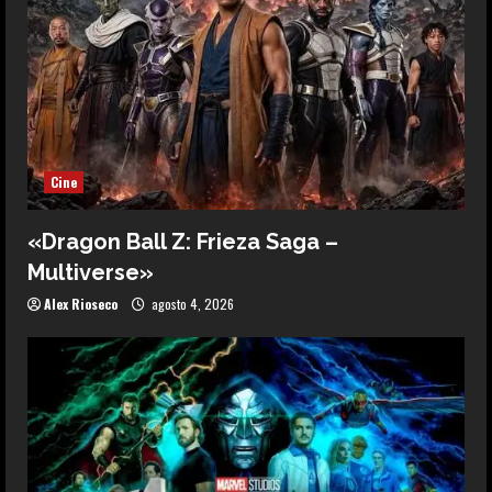
Cine
«Dragon Ball Z: Frieza Saga –
Multiverse»
Alex Rioseco
agosto 4, 2026