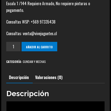
Escala 1 /144 Requiere Armado, No requiere pinturas o
pegamento.
Consultas WSP: +569 97335438
Consultas: venta@vivejuguetes.cl
RX-
AÑADIR AL CARRITO
178
Gundam
CATEGORÍA:
GUNDAM Y MECHAS
MK-
II
Descripción
Valoraciones (0)
(A.E.U.G)
cantidad
Descripción