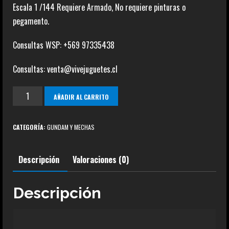
Escala 1 /144 Requiere Armado, No requiere pinturas o
pegamento.
Consultas WSP: +569 97335438
Consultas: venta@vivejuguetes.cl
Providence
AÑADIR AL CARRITO
Gundam
R13
CATEGORÍA:
GUNDAM Y MECHAS
ZGMF-
X13A
Descripción
Valoraciones (0)
cantidad
Descripción