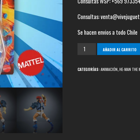
Consultas WSP: +569 97335
Consultas: venta@vivejuguet
Se hacen envios a todo Chile
Leon
AÑADIR AL CARRITO
-
O
CATEGORÍAS:
ANIMACIÓN
,
HE-MAN THE 
MOTU
/
Thundercats
cantidad