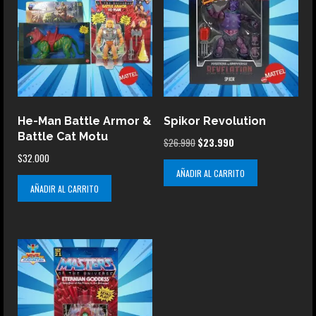
He-Man Battle Armor &
Spikor Revolution
Battle Cat Motu
El
El
$
26.990
$
23.990
$
32.000
precio
precio
AÑADIR AL CARRITO
original
actual
AÑADIR AL CARRITO
era:
es:
$26.990.
$23.990.