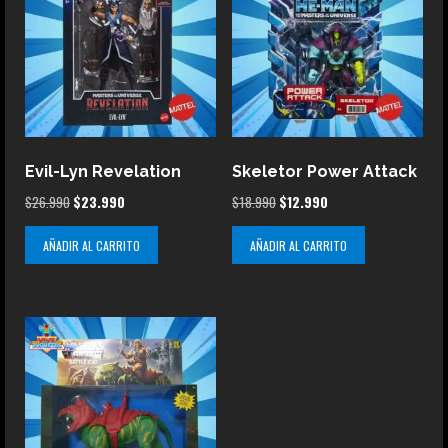
Evil-Lyn Revelation
Skeletor Power Attack
El
El
El
El
$
26.990
$
23.990
$
18.990
$
12.990
precio
precio
precio
precio
AÑADIR AL CARRITO
AÑADIR AL CARRITO
original
actual
original
actual
era:
es:
era:
es:
$26.990.
$23.990.
$18.990.
$12.990.