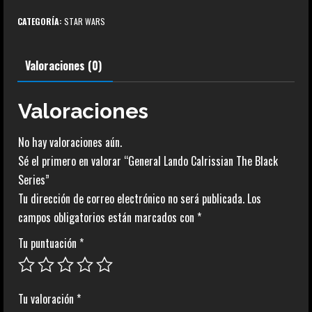
Calrissian
CATEGORÍA:
STAR WARS
The
Black
Valoraciones (0)
Series
cantidad
Valoraciones
No hay valoraciones aún.
Sé el primero en valorar “General Lando Calrissian The Black
Series”
Tu dirección de correo electrónico no será publicada.
Los
campos obligatorios están marcados con
*
Tu puntuación
*
Tu valoración
*