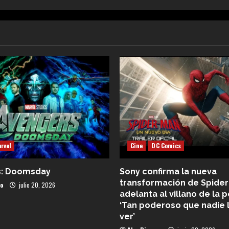
rvel
Cine
DC Comics
s: Doomsday
Sony confirma la nueva
transformación de Spider
co
julio 20, 2026
adelanta al villano de la p
‘Tan poderoso que nadie 
ver’