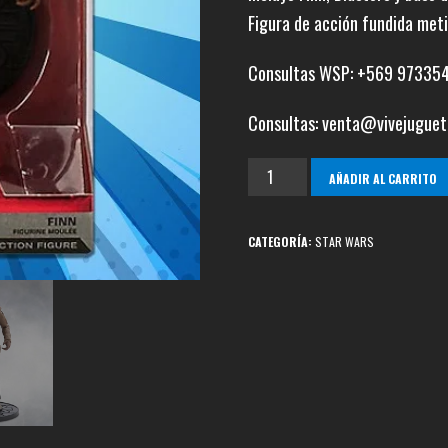
Figura de acción fundida met
Consultas WSP: +569 97335
Consultas: venta@vivejuguet
Finn
AÑADIR AL CARRITO
Die
Cast
CATEGORÍA:
STAR WARS
Elite
Series
cantidad