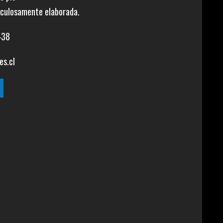
iculosamente elaborada.
438
es.cl