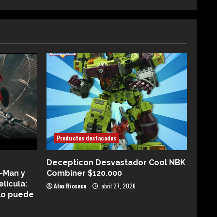
Productos destacados
Decepticon Desvastador Cool NBK
-Man y
Combiner $120.000
elícula:
Alex Rioseco
abril 27, 2026
lo puede