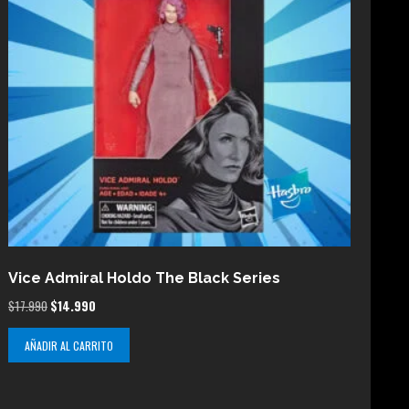
Vice Admiral Holdo The Black Series
El
El
$
17.990
$
14.990
precio
precio
AÑADIR AL CARRITO
original
actual
era:
es:
$17.990.
$14.990.