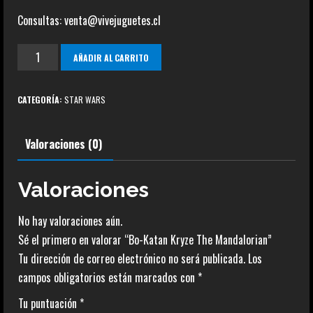
Consultas: venta@vivejuguetes.cl
Bo-
AÑADIR AL CARRITO
Katan
Kryze
CATEGORÍA:
STAR WARS
The
Mandalorian
Valoraciones (0)
cantidad
Valoraciones
No hay valoraciones aún.
Sé el primero en valorar “Bo-Katan Kryze The Mandalorian”
Tu dirección de correo electrónico no será publicada.
Los
campos obligatorios están marcados con
*
Tu puntuación
*