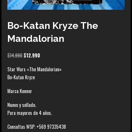
Bo-Katan Kryze The
Mandalorian
El
El
$
14.990
$
12.990
precio
precio
Star Wars «The Mandalorian»
original
actual
Bo-Katan Kryze
era:
es:
$14.990.
$12.990.
Marca Kenner
Nuevo y sellado.
Para mayores de 4 años.
Consultas WSP: +569 97335438