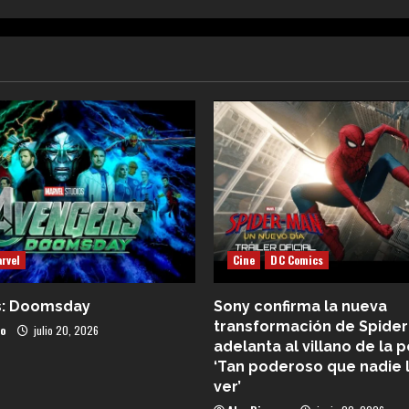
rvel
Cine
DC Comics
s: Doomsday
Sony confirma la nueva
transformación de Spider
co
julio 20, 2026
adelanta al villano de la p
‘Tan poderoso que nadie 
ver’