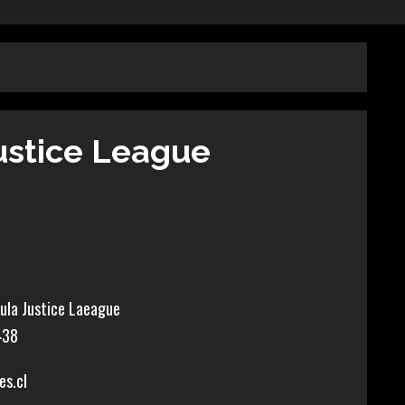
ustice League
icula Justice Laeague
438
es.cl