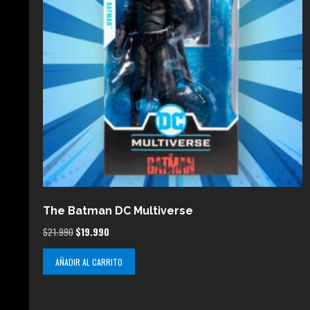
The Batman DC Multiverse
El
El
$
21.990
$
19.990
precio
precio
AÑADIR AL CARRITO
original
actual
era:
es:
$21.990.
$19.990.