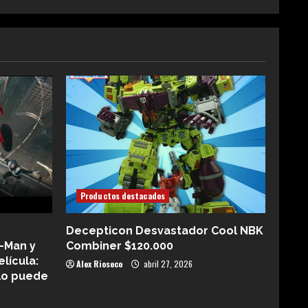
Productos destacados
Decepticon Desvastador Cool NBK
-Man y
Combiner $120.000
elícula:
Alex Rioseco
abril 27, 2026
lo puede