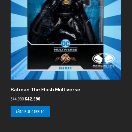
Batman The Flash Multiverse
El
El
$
44.990
$
42.990
precio
precio
AÑADIR AL CARRITO
original
actual
era:
es:
$44.990.
$42.990.