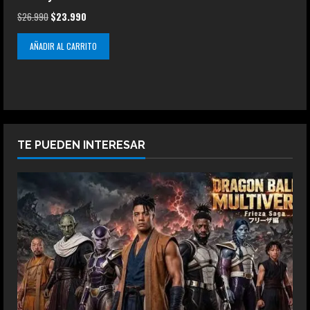
El
El
$
26.990
$
23.990
precio
precio
AÑADIR AL CARRITO
original
actual
era:
es:
$26.990.
$23.990.
TE PUEDEN INTERESAR