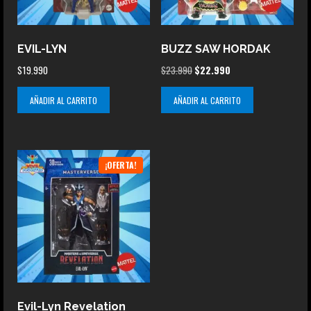
EVIL-LYN
BUZZ SAW HORDAK
El
El
$
19.990
$
23.990
$
22.990
precio
precio
AÑADIR AL CARRITO
AÑADIR AL CARRITO
original
actual
era:
es:
$23.990.
$22.990.
¡OFERTA!
Evil-Lyn Revelation