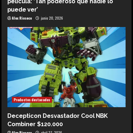
película: ‘Tan poderoso que nadie lo
puede ver’
Alex Rioseco
junio 20, 2026
Productos destacados
Decepticon Desvastador Cool NBK
Combiner $120.000
Alex Rioseco
abril 27, 2026