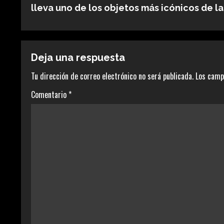
i
lleva uno de los objetos más icónicos de la 
g
u
Deja una respuesta
e
Tu dirección de correo electrónico no será publicada.
Los camp
l
Comentario
*
e
y
e
n
d
o