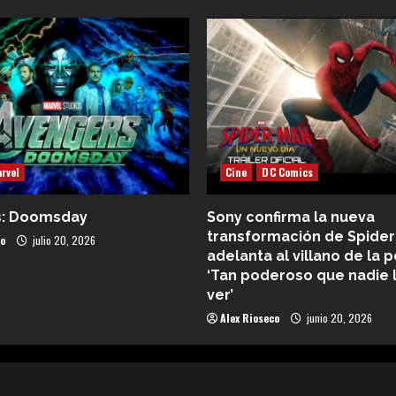
rvel
Cine
DC Comics
s: Doomsday
Sony confirma la nueva
transformación de Spider
co
julio 20, 2026
adelanta al villano de la p
‘Tan poderoso que nadie 
ver’
Alex Rioseco
junio 20, 2026