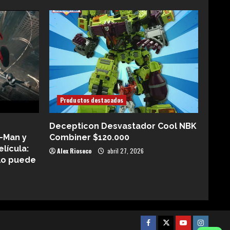
Productos destacados
Decepticon Desvastador Cool NBK
-Man y
Combiner $120.000
elícula:
Alex Rioseco
abril 27, 2026
lo puede
Facebook
Twitter
Youtube
Instagra