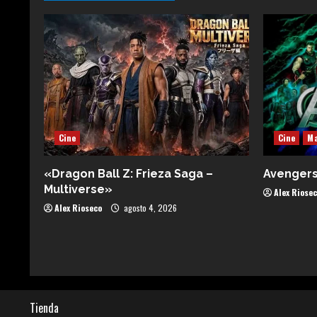
Cine
Cine
Ma
«Dragon Ball Z: Frieza Saga –
Avenger
Multiverse»
Alex Riose
Alex Rioseco
agosto 4, 2026
Tienda