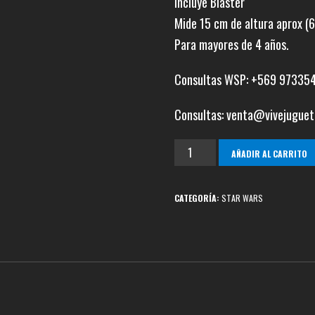
Incluye Blaster
Mide 15 cm de altura aprox (6
Para mayores de 4 años.
Consultas WSP: +569 97335
Consultas: venta@vivejuguet
Darth
AÑADIR AL CARRITO
Vader
Obi-
CATEGORÍA:
STAR WARS
Wan
Kenobi
cantidad