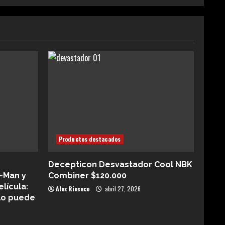
Productos destacados
Decepticon Desvastador Cool NBK
-Man y
Combiner $120.000
elícula:
Alex Rioseco
abril 27, 2026
lo puede