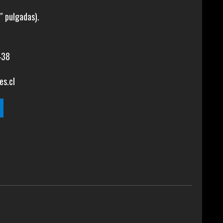
″ pulgadas).
438
es.cl