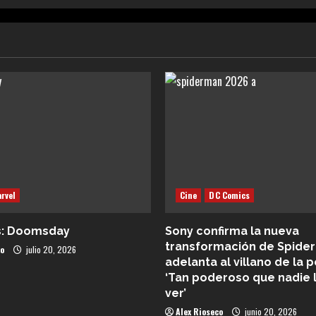
rvel
Cine
DC Comics
s: Doomsday
Sony confirma la nueva
transformación de Spider
co
julio 20, 2026
adelanta al villano de la p
‘Tan poderoso que nadie 
ver’
Alex Rioseco
junio 20, 2026