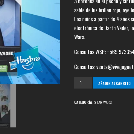
3 botones en el pecho y cintu
sable de luz brillan rojo, oye 
Los niños a partir de 4 años 
electrónica de Darth Vader, l
Wars.
Consultas WSP: +569 97335
Consultas: venta@vivejuguet
Darth
AÑADIR AL CARRITO
Vader
OBI-
CATEGORÍA:
STAR WARS
WAN
KENOBI
cantidad