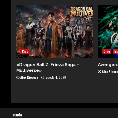
Cine
Cine
Ma
«Dragon Ball Z: Frieza Saga –
Avenger
Multiverse»
Alex Riose
Alex Rioseco
agosto 4, 2026
Tienda