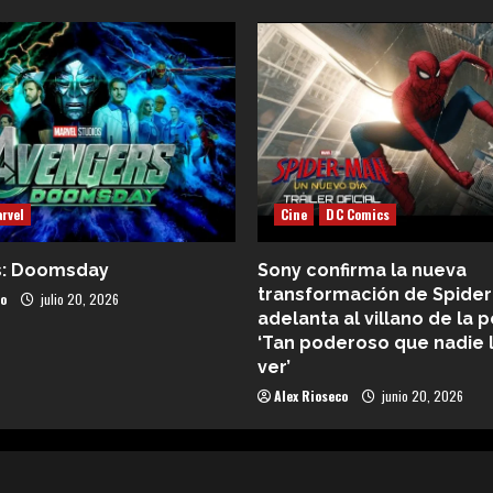
rvel
Cine
DC Comics
s: Doomsday
Sony confirma la nueva
transformación de Spider
co
julio 20, 2026
adelanta al villano de la p
‘Tan poderoso que nadie 
ver’
Alex Rioseco
junio 20, 2026