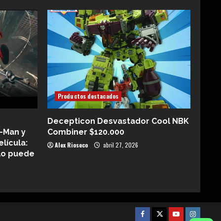
Productos destacados
Decepticon Desvastador Cool NBK
-Man y
Combiner $120.000
elícula:
Alex Rioseco
abril 27, 2026
lo puede
Facebook
Twitter
Youtube
Instagra